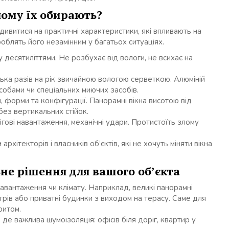
чому їх обирають?
дивитися на практичні характеристики, які впливають на
облять його незамінним у багатьох ситуаціях.
 десятиліттями. Не розбухає від вологи, не всихає на
ька разів на рік звичайною вологою серветкою. Алюміній
обами чи спеціальних миючих засобів.
 форми та конфігурації. Панорамні вікна висотою від
 без вертикальних стійок.
нігові навантаження, механічні удари. Протистоїть злому
рхітекторів і власників об’єктів, які не хочуть міняти вікна
ьне рішення для вашого об’єкта
навантаження чи клімату. Наприклад, великі панорамні
трів або приватні будинки з виходом на терасу. Саме для
ритом.
 де важлива шумоізоляція: офісів біля доріг, квартир у