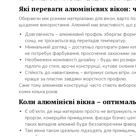
Які переваги алюмінієвих вікон: 
Обираючи між різними матеріалами для вікон, варто по
щоденне використання. Алюміній має властивості, що р
Довговічність – алюмінієвий профіль зберігає форму
сонці, не тріскається від перепадів температур.
Мінімальний догляд – достатньо протирати рами кіл
не потребує фарбування, просочення захисними зас
Необмежені можливості дизайну – будь-які розміри,
підлоги до стелі, арочні конструкції, кутове скління
Стійкість до навантажень – витримує сильні вітри, с
краще за пластик завдяки жорсткості профілю.
Саме тому алюмінієві конструкції часто стають вибором а
кожні кілька років.
Коли алюмінієві вікна – оптимал
Є об’єкти, де інші матеріали просто не витримують 
прорізи, комерційні приміщення, фасади бізнес-цен
таких випадків алюміній буде беззаперечним фаво
Такі вікна також ідеально підходять для приміщень,