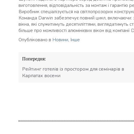
виготовлення, відповідальність за монтаж і гарантію р
Виробник спеціалізується на світлопрозорих констру
Команда Darwin забезпечує повний цикл, включаючи: з
вікна, які служитимуть десятиліттями, виглядатимуть с
більше про можливості алюмінієвих вікон від компанії D
Опубліковано в
Новини
,
Інше
Навігація
Попередня:
записів
Рейтинг готелів із простором для семінарів в
Карпатах восени