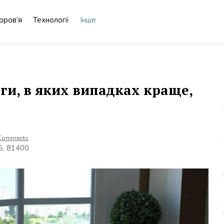
оров’я
Технології
Інше
аги, в яких випадках краще,
Comments
Б, 81400