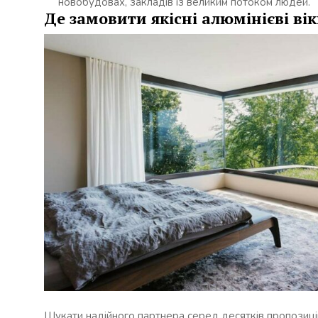
новобудовах, закладів із великим потоком людей.
Де замовити якісні алюмінієві ві
Шукати надійного партнера серед десятків пропозицій