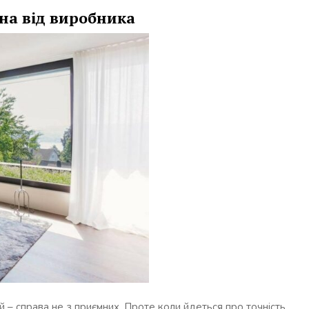
кна від виробника
 – справа не з приємних. Проте коли йдеться про точність