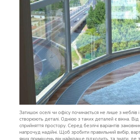
Затишок оселі чи офісу починається не лише з меблів і
створюють деталі. Однією з таких деталей є вікна. Від 
сприйняття простору. Серед безлічі варіантів замовник
напрочуд надійні. Щоб зробити правильний вибір, варт
яких приміщень він найкраще підходить, та знати, де 