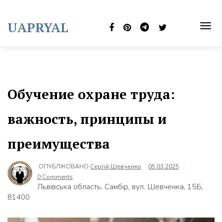
Skip
to
UAPRYAL
content
TOG
NAVI
Обучение охране труда:
важность, принципы и
преимущества
ОПУБЛІКОВАНО
Сергій Шевченко
05.03.2025
0 Comments
Львівська область, Самбір, вул. Шевченка, 15Б,
81400