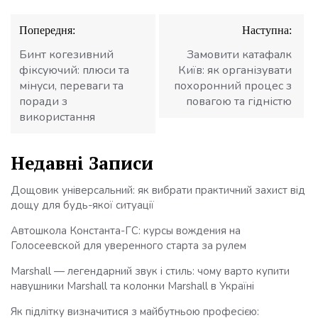
Навігація
Попередня:
Наступна:
записів
Бинт когезивний
Замовити катафалк
фіксуючий: плюси та
Київ: як організувати
мінуси, переваги та
похоронний процес з
поради з
повагою та гідністю
використання
Недавні Записи
Дощовик універсальний: як вибрати практичний захист від
дощу для будь-якої ситуації
Автошкола Константа-ГС: курсы вождения на
Голосеевской для уверенного старта за рулем
Marshall — легендарний звук і стиль: чому варто купити
навушники Marshall та колонки Marshall в Україні
Як підлітку визначитися з майбутньою професією: